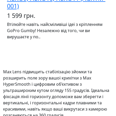
001)
1 599 грн.
Втілюйте навіть найсміливіші ідеї з кріпленням
GoPro Gumby! Незалежно від того, чи ви
вирушаєте у по..
Max Lens підвищить стабілізацію зйомки та
розширить поле зору вашої крихітки з Max
HyperSmooth і цифровим об’єктивом з
ультрашироким кутом огляду 155 градусів. Ідеальна
фіксація лінії горизонту допоможе вам зберегти і
вертикальні, і горизонтальні кадри плавними та
красивими, навіть якщо ваші викрутаси з камерою
розганяються на 360 градусів.