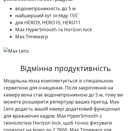
водонепроникність до 5 м
найширший кут огляду 155˚
для HERO9, HERO10, HERO11
Max HyperSmooth та Horizon lock
Max Timewarp
Відмінна продуктивність
Модульна лінза комплектується зі спеціальною
серветкою для очищення. Після закріплення на
камеру вона стає водонепроникною до 5 м, тому ви
можете розширити репертуар ваших пригод. Max
Lens додасть вашій камері додатковий функціонал
для вражаючих кадрів: Max HyperSmooth з
технологією Horizon lock, щоб точно фіксувати
горизонт на відео до 2,7K60, Max Timewarp для