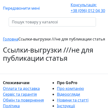
Консультація:
Передзвонити мені
+38 (096) 012 04 30
Головна
Ссылки-выгрузки ///не для публикации статья
Ссылки-выгрузки ///не для
публикации статья
Споживачам
Про GoPro
Оплата та доставка
Про компанію
Сервіс та гарантія
Відеоогляди
Обмін та повернення
Новини та статті
Політика
Інструкції