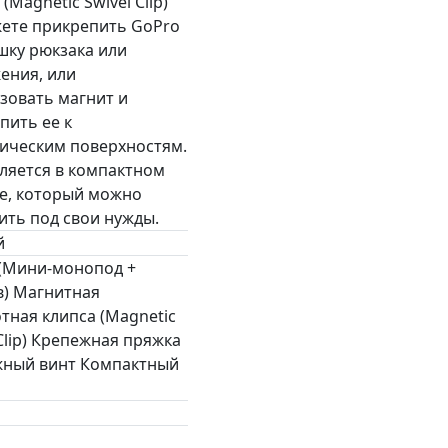
(Magnetic Swivel Clip)
ете прикрепить GoPro
шку рюкзака или
ения, или
зовать магнит и
пить ее к
ическим поверхностям.
ляется в компактном
е, который можно
ить под свои нужды.
й
 (Мини-монопод +
) Магнитная
тная клипса (Magnetic
 Clip) Крепежная пряжка
ный винт Компактный