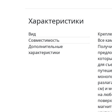
Характеристики
Вид
Крепле
Совместимость
Все ка
Дополнительные
Получи
характеристики
предло
которы
для съ
путеше
монопо
разлага
см) и 
на люб
поверх
магнит