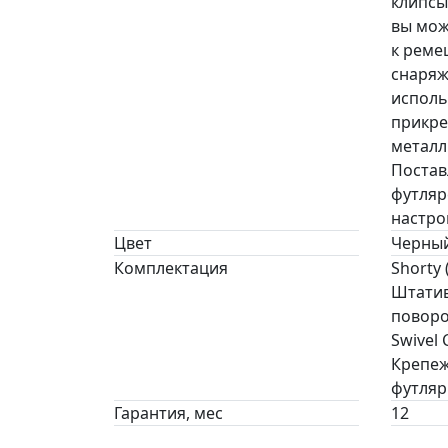
клипсы 
вы мож
к реме
снаряж
исполь
прикре
металл
Постав
футляр
настро
Цвет
Черны
Комплектация
Shorty
Штатив
поворо
Swivel
Крепеж
футляр
Гарантия, мес
12