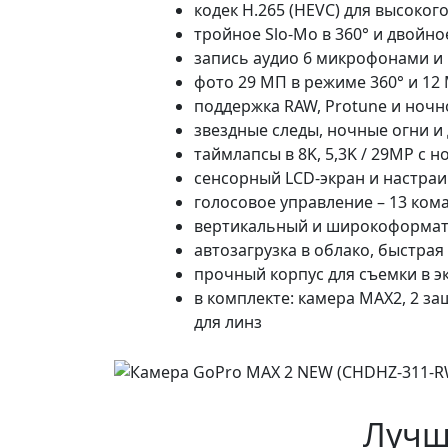
кодек H.265 (HEVC) для высоко
тройное Slo-Mo в 360° и двойн
запись аудио 6 микрофонами и
фото 29 МП в режиме 360° и 12
поддержка RAW, Protune и ноч
звездные следы, ночные огни и
таймлапсы в 8K, 5,3K / 29MP с
сенсорный LCD-экран и настра
голосовое управление – 13 кома
вертикальный и широкоформат
автозагрузка в облако, быстра
прочный корпус для съемки в э
в комплекте: камера MAX2, 2 за
для линз
Лучш