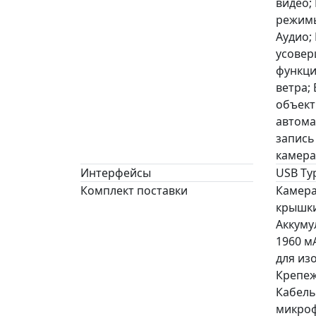
видео;
режимы
Аудио;
усовер
функци
ветра;
объект
автома
запись 
камера
Интерфейсы
USB Ty
Комплект поставки
Камера
крышки
Аккуму
1960 м
для из
Крепеж
Кабель
микроф