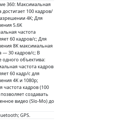
ме 360: Максимальная
а достигает 100 кадров/
разрешении 4K; Для
ения 5.6K
альная частота
яет 60 кадров/с; Для
ения 8K максимальная
 — 30 кадров/с; В
 одного объектива:
альная частота кадров
яет 60 кадр/с для
ения 4K и 1080p;
я частота кадров (100
) позволяет создавать
енное видео (Slo-Mo) до
Bluetooth; GPS.