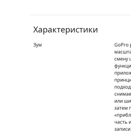
Характеристики
Зум
GoPro 
масшта
смену 
функци
прилож
принци
подход
снимае
или ши
затем 
«прибл
часть 
записи