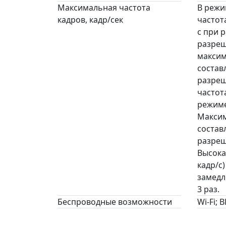
Максимальная частота
В режи
кадров, кадр/сек
частот
с при 
разреш
максим
составл
разреш
частота
режиме
Максим
составл
разреш
Высока
кадр/с
замедл
3 раз.
Беспроводные возможности
Wi-Fi; 