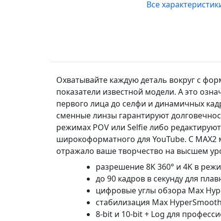
Все характеристик
Охватывайте каждую деталь вокруг с фор
показатели известной модели. А это озна
первого лица до селфи и динамичных кадр
сменные линзы гарантируют долговечност
режимах POV или Selfie либо редактирую
широкоформатного для YouTube. С MAX2 
отражало ваше творчество на высшем ур
разрешение 8K 360° и 4K в реж
до 90 кадров в секунду для пла
цифровые углы обзора Max Hyper
стабилизация Max HyperSmooth 
8-bit и 10-bit + Log для профе