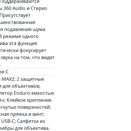
 Поддерживаются
 360 Audio и Стерео
 Присутствует
шенствованная
я подавления шума
 В режиме одного
ива эта функция
тически фокусирует
звука на том, что видит
.
pe-C
 MAX2; 2 защитные
 для объективов;
лятор Enduro емкостью
Ач; Клейкое крепление
огнутых поверхностей;
ная пряжка и винт;
 USB-C; Салфетка из
ибры для объектива.