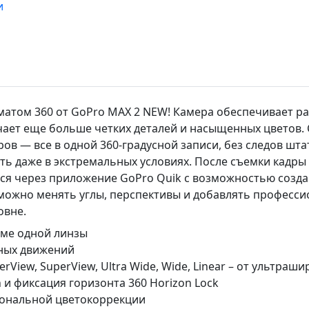
и
матом 360 от GoPro MAX 2 NEW! Камера обеспечивает р
чает еще больше четких деталей и насыщенных цветов. 
ов — все в одной 360-градусной записи, без следов шта
ь даже в экстремальных условиях. После съемки кадры
тся через приложение GoPro Quik с возможностью создан
можно менять углы, перспективы и добавлять професси
овне.
име одной линзы
вных движений
View, SuperView, Ultra Wide, Wide, Linear – от ультраш
и фиксация горизонта 360 Horizon Lock
ссиональной цветокоррекции