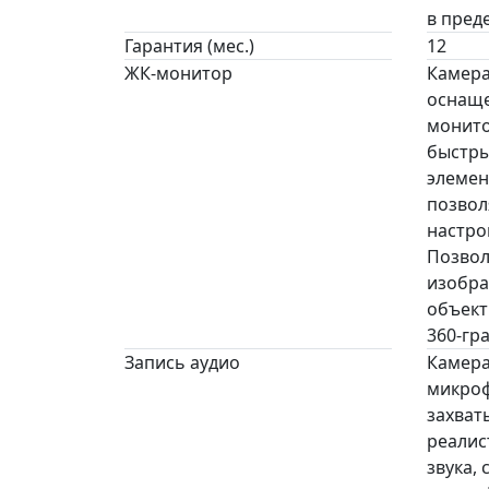
в пред
Гарантия (мес.)
12
ЖК-монитор
Камера
оснаще
монито
быстры
элемен
позвол
настро
Позвол
изобра
объект
360-гр
Запись аудио
Камера
микроф
захват
реалис
звука,