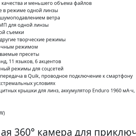
го качества и меньшего объема файлов
ое в режиме одной линзы
 шумоподавлением ветра
 МП для одной линзы
ной съемки
 другие творческие режимы
 ночным режимом
иваемые пресеты
нд, 11 языков, 6 акцентов
ный режимы для соцсетей
я передача в Quik, проводное подключение к смартфону
кстремальных условиях
щитных крышки для линз, аккумулятор Enduro 1960 мА·ч, 
ая 360° камера для приклю