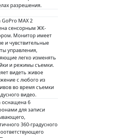
елах разрешения.
 GoPro MAX 2
на сенсорным ЖК-
ром. Монитор имеет
е и чувствительные
ты управления,
яющие легко изменять
йки и режимы съемки.
яет видеть живое
жение с любого из
ивов во время съемки
адусного видео.
 оснащена 6
онами для записи
ывающего,
тичного 360-градусного
 соответствующего