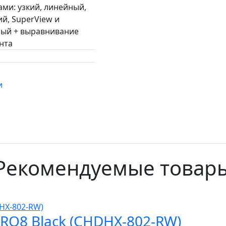
ми: узкий, линейный,
й, SuperView и
ый + выравнивание
нта
и
Рекомендуемые товар
RO8 Black (CHDHX-802-RW)