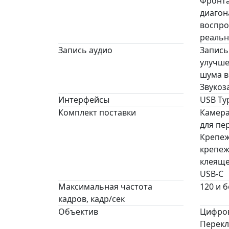
Фронта
диагон
воспро
реальн
Запись аудио
Запись
улучш
шума в
Звукоз
Интерфейсы
USB Ty
Комплект поставки
Камера
для пе
Крепеж
крепеж
клеяще
USB-C
Максимальная частота
120 и 
кадров, кадр/сек
Объектив
Цифров
Перек