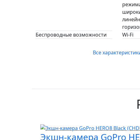
режима
широки
линейн
горизо
Беспроводные возможности
Wi-Fi
Все характеристик
Экшн-камера GoPro HE