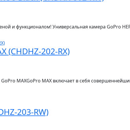
еной и функционалом! Универсальная камера GoPro HE
X (CHDHZ-202-RX)
 GoPro MAXGoPro MAX включает в себя совершеннейший 
DHZ-203-RW)