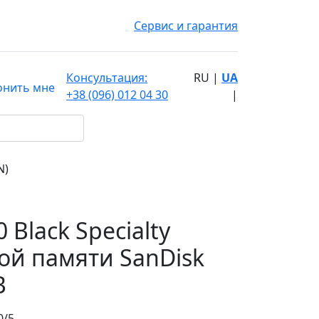
Сервис и гарантия
Консультация:
RU
|
UA
онить мне
+38 (096) 012 04 30
|
N)
Black Specialty
той памяти SanDisk
B
0/5