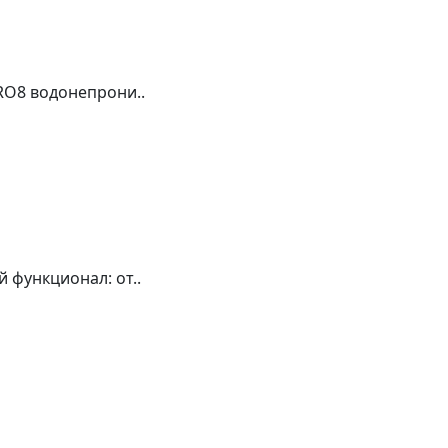
RO8 водонепрони..
функционал: от..