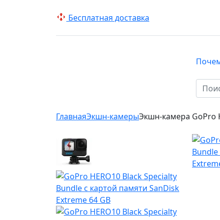
Беcплатная доставка
Поче
КАТАЛОГ
Главная
Экшн-камеры
Экшн-камера GoPro H