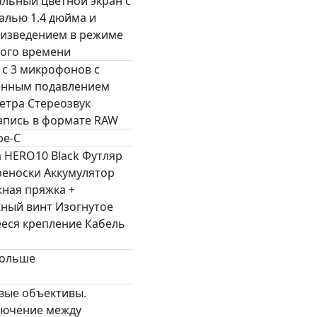
льный цветной экран с
алью 1.4 дюйма и
изведением в режиме
ого времени
 с 3 микрофонов с
енным подавлением
етра Стереозвук
апись в формате RAW
pe-C
 HERO10 Black Футляр
реноски Аккумулятор
ная пряжка +
ный винт Изогнутое
еся крепление Кабель
больше
ые объективы.
лючение между