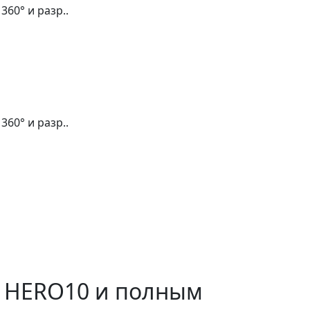
60° и разр..
60° и разр..
o HERO10 и полным