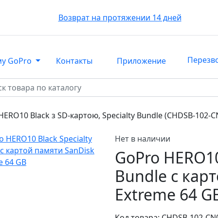
Возврат на протяжении 14 дней
Перезв
му GoPro
Контакты
Приложение
ERO10 Black з SD-картою, Specialty Bundle (CHDSB-102-C
Нет в наличии
GoPro HERO10 
Bundle с кар
Extreme 64 G
Код товара:
CHDSB-102-CN