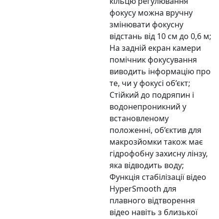
кільцю регулювання
фокусу можна вручну
змінювати фокусну
відстань від 10 см до 0,6 м;
На задній екран камери
помічник фокусування
виводить інформацію про
те, чи у фокусі об’єкт;
Стійкий до подряпин і
водонепроникний у
встановленому
положенні, об’єктив для
макрозйомки також має
гідрофобну захисну лінзу,
яка відводить воду;
Функція стабілізації відео
HyperSmooth для
плавного відтворення
відео навіть з близької