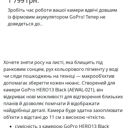
1 799 грн.
Зробіть час роботи вашої камери вдвічі довшим
із фірмовим акумулятором GoPro! Тепер не
доведеться до..
Хочете зняти росу на листі, яка блищить під
ранковим сонцем, рух кольорового пігменту у воді
чи сліди пошкоджень на техніці — макрооб’єктив
допомагає зберегти кожен нюанс. Створений для
камери GoPro HERO13 Black (AEWAL-021), він
відкриває нові можливості для відтворення близьких
планів й дозволяє помічати й відображати
найдрібніші деталі. Камера буде здатна захоплювати
об’єкти з відстані до 11 см з високою чіткістю.
сумісність з камерою GoPro HERO13 Black