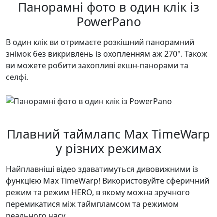
Панорамні фото в один клік із
PowerPano
В один клік ви отримаєте розкішний панорамний
знімок без викривлень із охопленням аж 270°. Також
ви можете робити захопливі екшн-панорами та
селфі.
Плавний таймлапс Max TimeWarp
у різних режимах
Найплавніші відео здаватимуться дивовижними із
функцією Max TimeWarp! Використовуйте сферичний
режим та режим HERO, в якому можна зручного
перемикатися між таймпламсом та режимом
реального часу.