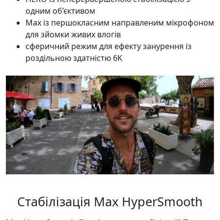
одним об’єктивом
Max із першокласним направленим мікрофоном
для зйомки живих влогів
сферичний режим для ефекту занурення із
роздільною здатністю 6K
Стабілізація Max HyperSmooth