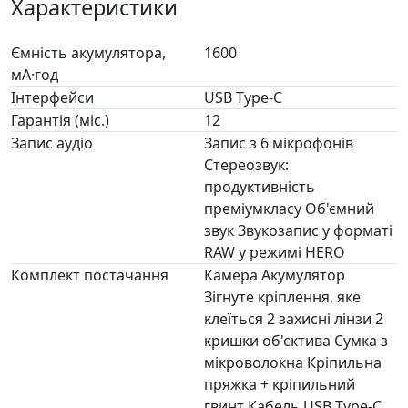
Характеристики
Ємність акумулятора,
1600
мА·год
Інтерфейси
USB Type-C
Гарантія (міс.)
12
Запис аудіо
Запис з 6 мікрофонів
Стереозвук:
продуктивність
преміумкласу Об'ємний
звук Звукозапис у форматі
RAW у режимі HERO
Комплект постачання
Камера Акумулятор
Зігнуте кріплення, яке
клеїться 2 захисні лінзи 2
кришки об'єктива Сумка з
мікроволокна Кріпильна
пряжка + кріпильний
гвинт Кабель USB Type-C