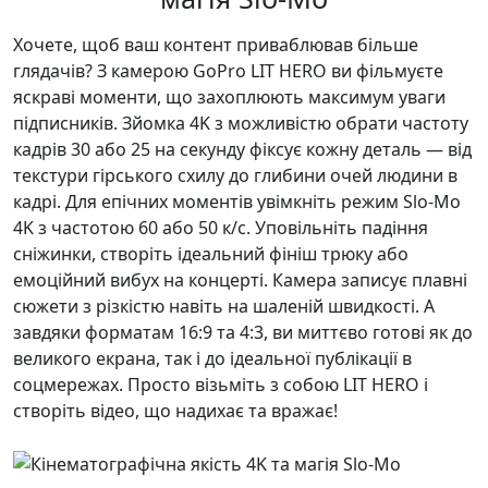
Хочете, щоб ваш контент приваблював більше
глядачів? З камерою GoPro LIT HERO ви фільмуєте
яскраві моменти, що захоплюють максимум уваги
підписників. Зйомка 4K з можливістю обрати частоту
кадрів 30 або 25 на секунду фіксує кожну деталь — від
текстури гірського схилу до глибини очей людини в
кадрі. Для епічних моментів увімкніть режим Slo-Mo
4K з частотою 60 або 50 к/с. Уповільніть падіння
сніжинки, створіть ідеальний фініш трюку або
емоційний вибух на концерті. Камера записує плавні
сюжети з різкістю навіть на шаленій швидкості. А
завдяки форматам 16:9 та 4:3, ви миттєво готові як до
великого екрана, так і до ідеальної публікації в
соцмережах. Просто візьміть з собою LIT HERO і
створіть відео, що надихає та вражає!