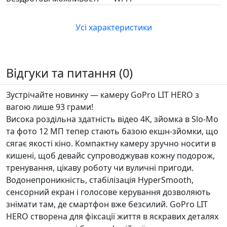
Усі характеристики
Відгуки та питання (0)
Зустрічайте новинку — камеру GoPro LIT HERO з
вагою лише 93 грами!
Висока роздільна здатність відео 4K, зйомка в Slo-Mo
та фото 12 МП тепер стають базою екшн-зйомки, що
сягає якості кіно. Компактну камеру зручно носити в
кишені, щоб девайс супроводжував кожну подорож,
тренування, цікаву роботу чи вуличні пригоди.
Водонепроникність, стабілізація HyperSmooth,
сенсорний екран і голосове керування дозволяють
знімати там, де смартфон вже безсилий. GoPro LIT
HERO створена для фіксації життя в яскравих деталях