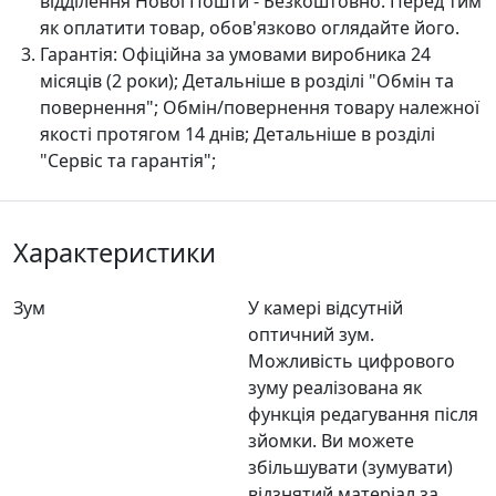
відділення Нової Пошти - Безкоштовно. Перед тим
як оплатити товар, обов'язково оглядайте його.
Гарантія:
Офіційна за умовами виробника 24
місяців (2 роки); Детальніше в розділі "Oбмін та
повернення"; Обмін/повернення товару належної
якості протягом 14 днів; Детальніше в розділі
"Сервіс та гарантія";
Характеристики
Зум
У камері відсутній
оптичний зум.
Можливість цифрового
зуму реалізована як
функція редагування після
зйомки. Ви можете
збільшувати (зумувати)
відзнятий матеріал за