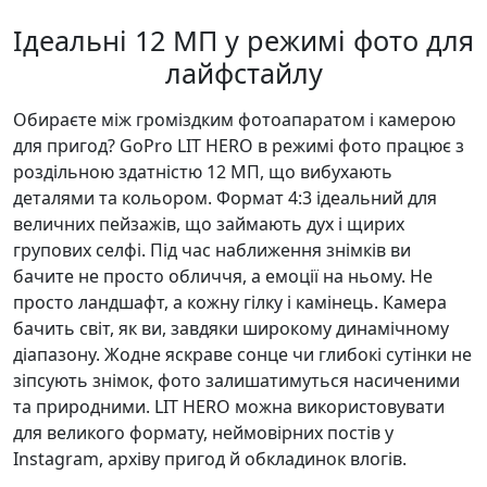
Ідеальні 12 МП у режимі фото для
лайфстайлу
Обираєте між громіздким фотоапаратом і камерою
для пригод? GoPro LIT HERO в режимі фото працює з
роздільною здатністю 12 МП, що вибухають
деталями та кольором. Формат 4:3 ідеальний для
величних пейзажів, що займають дух і щирих
групових селфі. Під час наближення знімків ви
бачите не просто обличчя, а емоції на ньому. Не
просто ландшафт, а кожну гілку і камінець. Камера
бачить світ, як ви, завдяки широкому динамічному
діапазону. Жодне яскраве сонце чи глибокі сутінки не
зіпсують знімок, фото залишатимуться насиченими
та природними. LIT HERO можна використовувати
для великого формату, неймовірних постів у
Instagram, архіву пригод й обкладинок влогів.