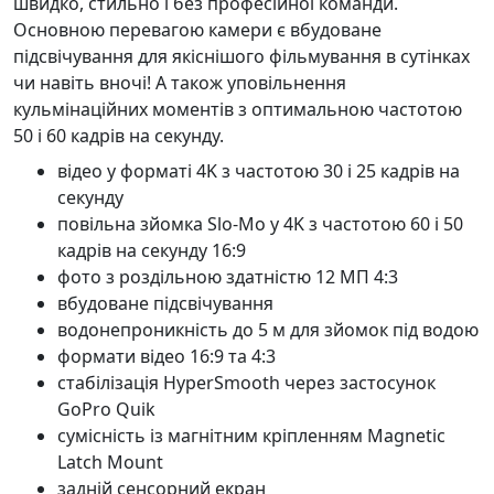
швидко, стильно і без професійної команди.
Основною перевагою камери є вбудоване
підсвічування для якіснішого фільмування в сутінках
чи навіть вночі! А також уповільнення
кульмінаційних моментів з оптимальною частотою
50 і 60 кадрів на секунду.
відео у форматі 4K з частотою 30 і 25 кадрів на
секунду
повільна зйомка Slo-Mo у 4K з частотою 60 і 50
кадрів на секунду 16:9
фото з роздільною здатністю 12 МП 4:3
вбудоване підсвічування
водонепроникність до 5 м для зйомок під водою
формати відео 16:9 та 4:3
стабілізація HyperSmooth через застосунок
GoPro Quik
сумісність із магнітним кріпленням Magnetic
Latch Mount
задній сенсорний екран