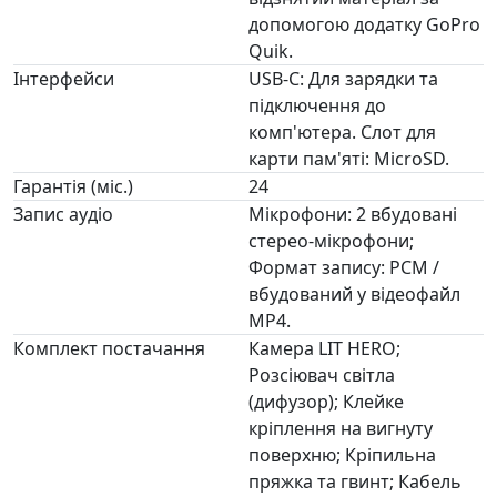
допомогою додатку GoPro
Quik.
Інтерфейси
USB-C: Для зарядки та
підключення до
комп'ютера. Слот для
карти пам'яті: MicroSD.
Гарантія (міс.)
24
Запис аудіо
Мікрофони: 2 вбудовані
стерео-мікрофони;
Формат запису: PCM /
вбудований у відеофайл
MP4.
Комплект постачання
Камера LIT HERO;
Розсіювач світла
(дифузор); Клейке
кріплення на вигнуту
поверхню; Кріпильна
пряжка та гвинт; Кабель