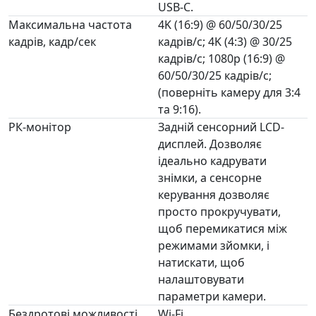
USB-C.
Максимальна частота
4K (16:9) @ 60/50/30/25
кадрів, кадр/сек
кадрів/с; 4K (4:3) @ 30/25
кадрів/с; 1080p (16:9) @
60/50/30/25 кадрів/с;
(поверніть камеру для 3:4
та 9:16).
РК-монітор
Задній сенсорний LCD-
дисплей. Дозволяє
ідеально кадрувати
знімки, а сенсорне
керування дозволяє
просто прокручувати,
щоб перемикатися між
режимами зйомки, і
натискати, щоб
налаштовувати
параметри камери.
Бездротові можливості
Wi-Fi