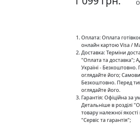
1 099 грн.
О
До
Оплата:
Оплата готівко
онлайн картою Visa / M
Доставка:
Терміни доста
"Оплата та доставка"; 
Україні - Безкоштовно.
оглядайте його; Самовив
Безкоштовно. Перед тим
оглядайте його.
Гарантія:
Офіційна за ум
Детальніше в розділі "
товару належної якості 
"Сервіс та гарантія";