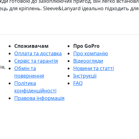
вжди готовою до захоплюючих пригод. Він легко встанов
лець для кріплень. Sleeve&Lanyard ідеально підходить д
Споживачам
Про GoPro
Оплата та доставка
Про компанію
Сервіс та гарантія
Відеоогляди
їв,
Обмін та
Новини та статті
повернення
Інструкції
Політика
FAQ
конфіденційності
Правова інформація
ідписатися