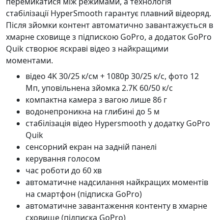
перемикатися між режимами, а технологія
стабілізації HyperSmooth гарантує плавний відеоряд.
Після зйомки контент автоматично завантажується в
хмарне сховище з підпискою GoPro, а додаток GoPro
Quik створює яскраві відео з найкращими
моментами.
відео 4K 30/25 к/см + 1080p 30/25 к/с, фото 12
Мп, уповільнена зйомка 2.7K 60/50 к/с
компактна камера з вагою лише 86 г
водонепроникна на глибині до 5 м
стабілізація відео Hypersmooth у додатку GoPro
Quik
сенсорний екран на задній панелі
керування голосом
час роботи до 60 хв
автоматичне надсилання найкращих моментів
на смартфон (підписка GoPro)
автоматичне завантаження контенту в хмарне
сховище (підписка GoPro)