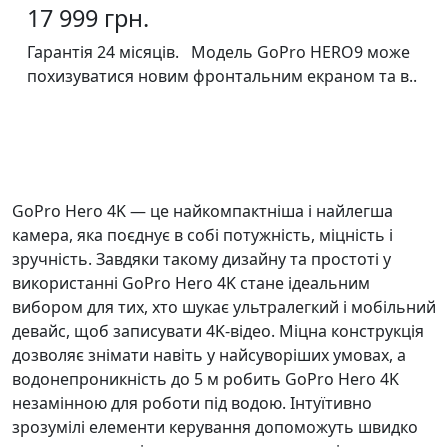
17 999 грн.
Гарантія 24 місяців. Модель GoPro HERO9 може
похизуватися новим фронтальним екраном та в..
GoPro Hero 4K — це найкомпактніша і найлегша
камера, яка поєднує в собі потужність, міцність і
зручність. Завдяки такому дизайну та простоті у
використанні GoPro Hero 4K стане ідеальним
вибором для тих, хто шукає ультралегкий і мобільний
девайс, щоб записувати 4K-відео. Міцна конструкція
дозволяє знімати навіть у найсуворіших умовах, а
водонепроникність до 5 м робить GoPro Hero 4K
незамінною для роботи під водою. Інтуїтивно
зрозумілі елементи керування допоможуть швидко