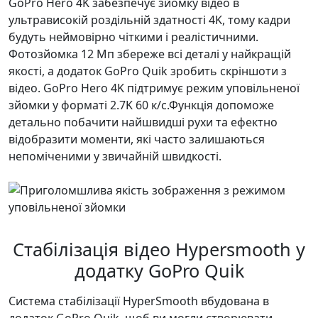
GoPro Hero 4K забезпечує зйомку відео в
ультрависокій роздільній здатності 4K, тому кадри
будуть неймовірно чіткими і реалістичними.
Фотозйомка 12 Мп збереже всі деталі у найкращій
якості, а додаток GoPro Quik зробить скріншоти з
відео. GoPro Hero 4K підтримує режим уповільненої
зйомки у форматі 2.7K 60 к/с.Функція допоможе
детально побачити найшвидші рухи та ефектно
відобразити моменти, які часто залишаються
непоміченими у звичайній швидкості.
Стабілізація відео Hypersmooth у
додатку GoPro Quik
Система стабілізації HyperSmooth вбудована в
додаток GoPro Quik, щоб ви могли створювати