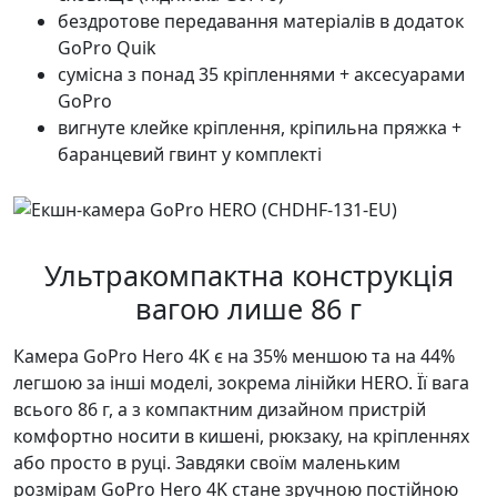
бездротове передавання матеріалів в додаток
GoPro Quik
сумісна з понад 35 кріпленнями + аксесуарами
GoPro
вигнуте клейке кріплення, кріпильна пряжка +
баранцевий гвинт у комплекті
Ультракомпактна конструкція
вагою лише 86 г
Камера GoPro Hero 4K є на 35% меншою та на 44%
легшою за інші моделі, зокрема лінійки HERO. Її вага
всього 86 г, а з компактним дизайном пристрій
комфортно носити в кишені, рюкзаку, на кріпленнях
або просто в руці. Завдяки своїм маленьким
розмірам GoPro Hero 4K стане зручною постійною