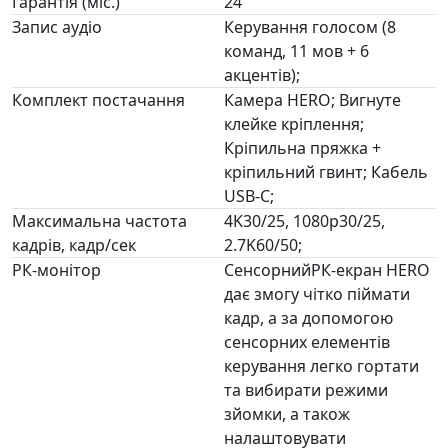
Гарантія (міс.)
24
Запис аудіо
Керування голосом (8
команд, 11 мов + 6
акцентів);
Комплект постачання
Камера HERO; Вигнуте
клейке кріплення;
Кріпильна пряжка +
кріпильний гвинт; Кабель
USB-C;
Максимальна частота
4K30/25, 1080p30/25,
кадрів, кадр/сек
2.7K60/50;
РК-монітор
СенсорнийРК-екран HERO
дає змогу чітко піймати
кадр, а за допомогою
сенсорних елементів
керування легко гортати
та вибирати режими
зйомки, а також
налаштовувати