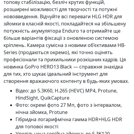
топову стабілізацію, безліч крутих функцій,
розширені можливості для творчості та потужні
нововведення. Відчуйте всі переваги HLG HDR для
зйомки в класній якості, покладайтеся на збільшену
потужність акумулятора Enduro та отримайте ще
більше варіантів фіксації з оновленою системою
кріплень. Камера сумісна з новими об’єктивами HB-
Series (продаються окремо), які точно оцінять
професіонали та прихильники розкішних кадрів. Ця
новинка GoPro HERO13 Black — справжня знахідка
для тих, хто шукає ідеальний інструмент для
створення вражаючого контенту в будь-яких умовах.
Відео: до 5.3K60, H.265 (HEVC) MP4, Protune,
HindSight, QuikCapture
Фото: окремі фото 27 Мп, фото з інтервалом,
нічна зйомка, Protune
Гібридна логарифмічна гамма HDR+HLG HDR
для топової якості
Уповільнена серійна зйомка: до 5.3K120