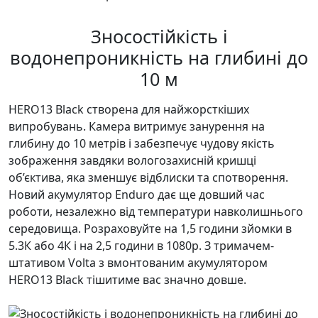
Зносостійкість і
водонепроникність на глибині до
10 м
HERO13 Black створена для найжорсткіших
випробувань. Камера витримує занурення на
глибину до 10 метрів і забезпечує чудову якість
зображення завдяки вологозахисній кришці
об’єктива, яка зменшує відблиски та спотворення.
Новий акумулятор Enduro дає ще довший час
роботи, незалежно від температури навколишнього
середовища. Розраховуйте на 1,5 години зйомки в
5.3К або 4К і на 2,5 години в 1080p. З тримачем-
штативом Volta з вмонтованим акумулятором
HERO13 Black тішитиме вас значно довше.