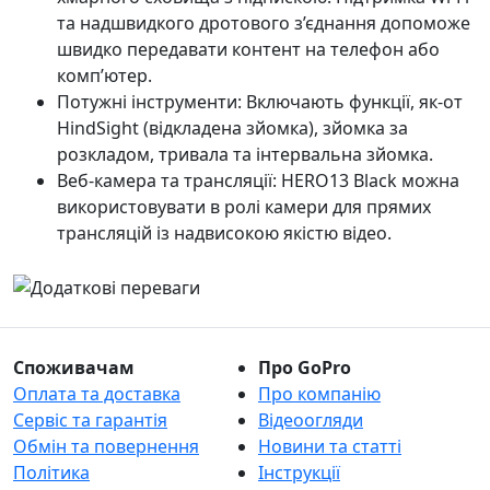
та надшвидкого дротового з’єднання допоможе
швидко передавати контент на телефон або
комп’ютер.
Потужні інструменти: Включають функції, як-от
HindSight (відкладена зйомка), зйомка за
розкладом, тривала та інтервальна зйомка.
Веб-камера та трансляції: HERO13 Black можна
використовувати в ролі камери для прямих
трансляцій із надвисокою якістю відео.
Споживачам
Про GoPro
Оплата та доставка
Про компанію
Сервіс та гарантія
Відеоогляди
Обмін та повернення
Новини та статті
Політика
Інструкції