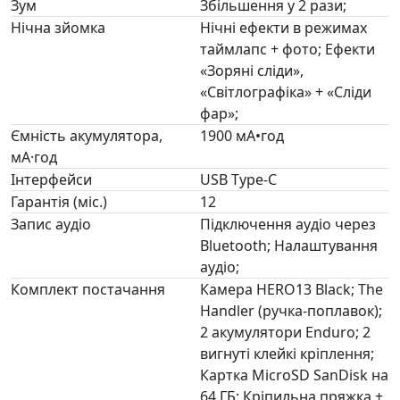
Зум
Збільшення у 2 рази;
Нічна зйомка
Нічні ефекти в режимах
таймлапс + фото; Ефекти
«Зоряні сліди»,
«Світлографіка» + «Сліди
фар»;
Ємність акумулятора,
1900 мА•год
мА·год
Інтерфейси
USB Type-C
Гарантія (міс.)
12
Запис аудіо
Підключення аудіо через
Bluetooth; Налаштування
аудіо;
Комплект постачання
Камера HERO13 Black; The
Handler (ручка-поплавок);
2 акумулятори Enduro; 2
вигнуті клейкі кріплення;
Картка MicroSD SanDisk на
64 ГБ; Кріпильна пряжка +