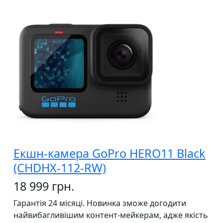
Екшн-камера GoPro HERO11 Black
(CHDHX-112-RW)
18 999 грн.
Гарантія 24 місяці. Новинка зможе догодити
найвибагливішим контент-мейкерам, адже якість