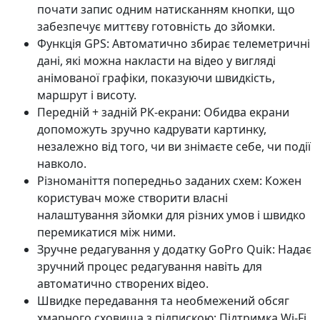
почати запис одним натисканням кнопки, що
забезпечує миттєву готовність до зйомки.
Функція GPS: Автоматично збирає телеметричні
дані, які можна накласти на відео у вигляді
анімованої графіки, показуючи швидкість,
маршрут і висоту.
Передній + задній РК-екрани: Обидва екрани
допоможуть зручно кадрувати картинку,
незалежно від того, чи ви знімаєте себе, чи події
навколо.
Різноманіття попередньо заданих схем: Кожен
користувач може створити власні
налаштування зйомки для різних умов і швидко
перемикатися між ними.
Зручне редагування у додатку GoPro Quik: Надає
зручний процес редагування навіть для
автоматично створених відео.
Швидке передавання та необмежений обсяг
хмарного сховища з підпискою: Підтримка Wi-Fi