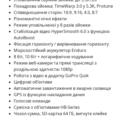
Покадрова зйомка: TimeWarp 3.0 у 5.3K, Protune
Співвідношення сторін: 16:9, 9:16, 4:3, 8:7
Різноманітні нічні ефекти
Режим уповільненої у 8 разів зйомки
Стабілізація відео HyperSmooth 6.0 з функцією
AutoBoost
Фіксація горизонту / вирівнювання горизонту
Морозостійкий акумулятор Enduro
8 біт, 10 біт + логарифмічне кодування
Режим веб-камери та прямі трансляції з
роздільною здатністю 1080p
Робота з відео в додатку GoPro Quik
Цифрові об’єктиви
Автоматичне завантаження в хмарне сховище
GPS із функцією накладання даних
Голосові команди
Сумісна з обʼєктивами HB-Series
Чохол-сумка, SD-картка 64 ГБ, вигнуте клейке